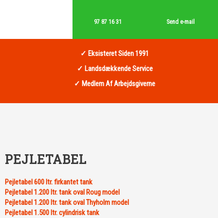
97 87 16 31
Send e-mail​
✓ Eksisteret Siden 1991
✓ Landsdækkende Service
✓ Medlem Af Arbejdsgiverne
PEJLETABEL
Pejletabel 600 ltr. firkantet tank
Pejletabel 1.200 ltr. tank oval Roug model
Pejletabel 1.200 ltr. tank oval Thyholm model
Pejletabel 1.500 ltr. cylindrisk tank